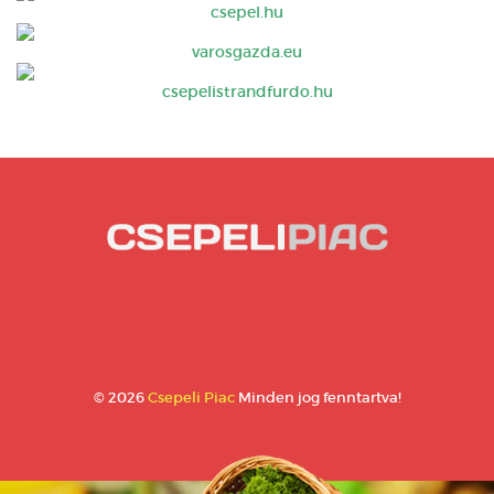
csepel.hu
varosgazda.eu
csepelistrandfurdo.hu
© 2026
Csepeli Piac
Minden jog fenntartva!