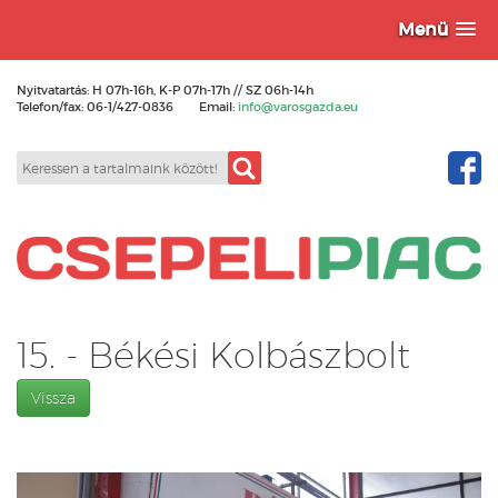
Menü
Nyitvatartás: H 07h-16h, K-P 07h-17h // SZ 06h-14h
Telefon/fax: 06-1/427-0836
Email:
info@varosgazda.eu
15. - Békési Kolbászbolt
Vissza