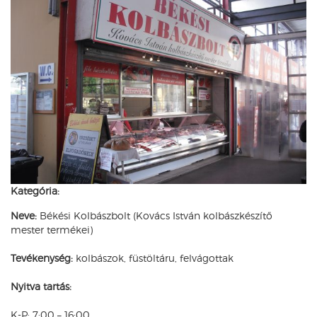
Kategória:
Neve:
Békési Kolbászbolt (Kovács István kolbászkészítő
mester termékei)
Tevékenység:
kolbászok, füstöltáru, felvágottak
Nyitva tartás:
K-P: 7:00 – 16:00