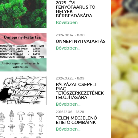
2025. ÉVI
FENYŐFAÁRUSÍTÓ
HELYEK
BÉRBEADÁSÁRA
Bővebben...
2024.08.14. - 8:00
ÜNNEPI NYITVATARTÁS
Bővebben...
2024.03.25. - 8:09
PÁLYÁZAT CSEPELI
PIAC
TETŐSZERKEZETÉNEK
FELÚJÍTÁSÁRA
Bővebben...
2016.12.06. - 18:28
TÉLEN MEGJELENŐ
EHETŐ GOMBÁINK
Bővebben...