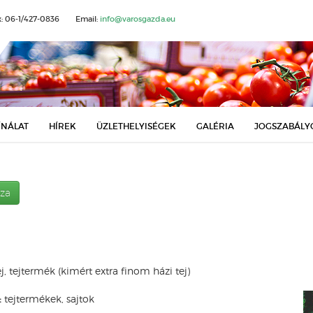
x: 06-1/427-0836
Email:
info@varosgazda.eu
ÍNÁLAT
HÍREK
ÜZLETHELYISÉGEK
GALÉRIA
JOGSZABÁLY
sza
j, tejtermék (kimért extra finom házi tej)
:
tejtermékek, sajtok