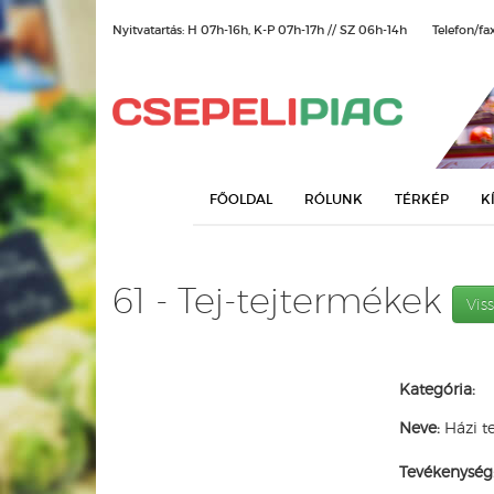
Nyitvatartás: H 07h-16h, K-P 07h-17h // SZ 06h-14h
Telefon/fa
FŐOLDAL
RÓLUNK
TÉRKÉP
K
61 - Tej-tejtermékek
Vis
Kategória:
Neve:
Házi te
Tevékenység