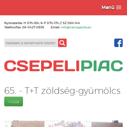
Menü
Nyitvatartás: H 07h-16h, K-P 07h-17h // SZ 06h-14h
Telefon/fax: 06-1/427-0836
Email:
info@varosgazda.eu
65. - T+T zöldség-gyümölcs
Vissza