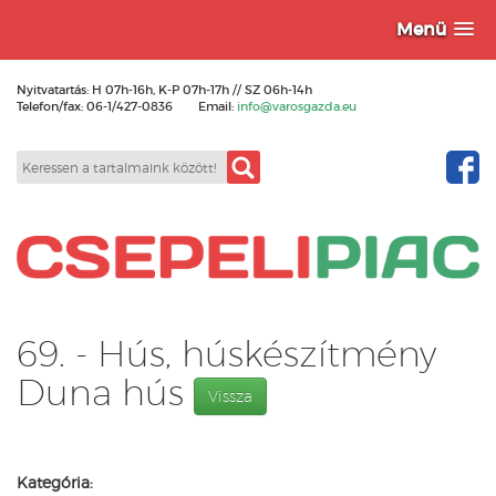
Menü
Nyitvatartás: H 07h-16h, K-P 07h-17h // SZ 06h-14h
Telefon/fax: 06-1/427-0836
Email:
info@varosgazda.eu
69. - Hús, húskészítmény
Duna hús
Vissza
Kategória: